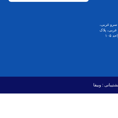
ن سرو غربی،
خیابان ریاضی بخشایش، کوچه ۱۷ غربی، پلاک
شتیبانی :
وبیفا