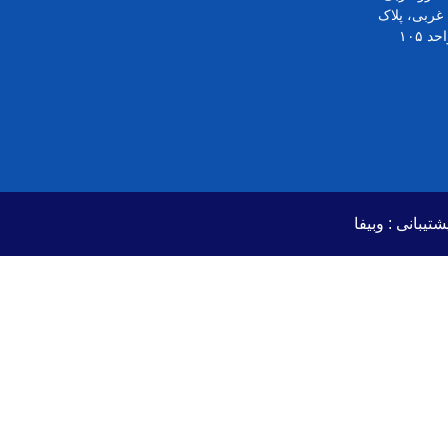
خیابان ریاضی بخشایش، کوچه ۱۷ غربی، پلاک
شتیبانی :
وبیفا